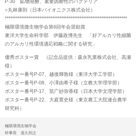
P-30 鉱物発酵、素要因耐性のバクテリア
○丸林康則（日本バイオニクス株式会社）
*******************************************************************
極限環境微生物学会第6回年会奨励賞
東洋大学生命科学部 伊藤政博先生 「好アルカリ性細菌
のアルカリ性環境適応戦略に関する研究」
優秀ポスター賞 （記念品提供：森永乳業株式会社、高瀬
様）
ポスター番号P-07、越後輝敦様（東洋大学工学部）
ポスター番号P-08、小澤由希子様（立教大学理学部）
ポスター番号P-17、筑广紗弥香様（日本大学文理学部）
ポスター番号P-22、大庭寛史様（東京農工大院連合農学
研究科）
極限環境生物学会
幹事長 道久則之