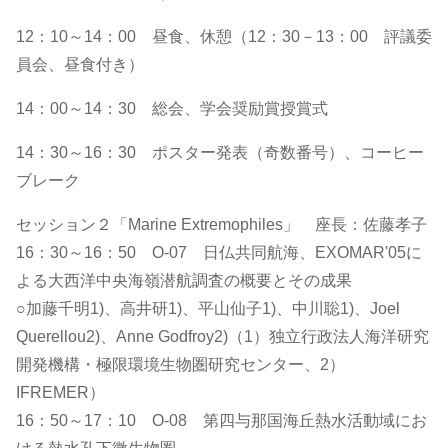
12：10～14：00 昼食、休憩（12：30－13：00 評議委
員会、昼食付き）
14：00～14：30 総会、学会奨励賞授賞式
14：30～16：30 ポスター発表（奇数番号）、コーヒー
ブレーク
セッション２「Marine Extremophiles」 座長：佐藤孝子
16：30～16：50 O-07 日仏共同航海、EXOMAR'05に
よる大西洋中央海嶺潜航調査の概要とその成果
○加藤千明1)、高井研1)、平山仙子1)、中川聡1)、Joel
Querellou2)、Anne Godfroy2)（1）独立行政法人海洋研究
開発機構・極限環境生物圏研究センター、2）
IFREMER）
16：50～17：10 O-08 第四与那国海丘熱水活動域にお