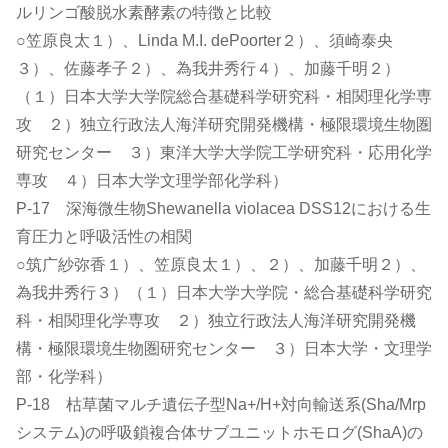
ルリンゴ酸脱水素酵素の特徴と比較
○笠原良太１）、Linda M.I. dePoorter２）、須崎泰央
３）、佐藤孝子２）、為我井秀行４）、加藤千明２）
（１）日本大学大学院総合基礎科学研究科・相関理化学専
攻 ２）独立行政法人海洋研究開発機構・極限環境生物圏
研究センター ３）東洋大学大学院工学研究科・応用化学
専攻 ４）日本大学文理学部化学科）
P-17 深海微生物Shewanella violacea DSS12における生
育圧力と呼吸活性の相関
○筑广紗弥香１）、笠原良太１）、２）、加藤千明２）、
為我井秀行３）（１）日本大学大学院・総合基礎科学研究
科・相関理化学専攻 ２）独立行政法人海洋研究開発機
構・極限環境生物圏研究センター ３）日本大学・文理学
部・化学科）
P-18 枯草菌マルチ遺伝子型Na+/H+対向輸送系(Sha/Mrp
システム)の呼吸鎖複合体サブユニットホモログ(ShaA)の