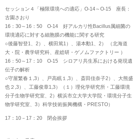
セッション４「極限環境への適応」O-14～O-15 座長：
古園さおり
16：30～16：50 O-14 好アルカリ性Bacillus属細菌の
環境適応に対する細胞膜の機能に関する研究
○後藤智登1、2）、横田篤1）、湯本勳1、2） （北海道
大・院・農学研究科、産総研・ゲノムファクトリー ）
16：50～17：10 O-15 シロアリ共生系における発現遺
伝子の解析
○守屋繁春１,3）、戸高眠１,3）、斎田佳奈子2）、大熊盛
也２,3）、工藤俊章1,3）（１）理化学研究所・工藤環境
分子生物学研究室、2）横浜市立大学大学院・環境分子生
物学研究室、3）科学技術振興機構・PRESTO）
17：10－17：20 閉会挨拶