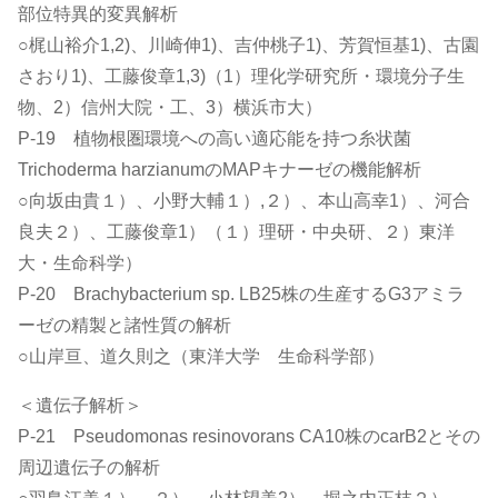
部位特異的変異解析
○梶山裕介1,2)、川崎伸1)、吉仲桃子1)、芳賀恒基1)、古園
さおり1)、工藤俊章1,3)（1）理化学研究所・環境分子生
物、2）信州大院・工、3）横浜市大）
P-19 植物根圏環境への高い適応能を持つ糸状菌
Trichoderma harzianumのMAPキナーゼの機能解析
○向坂由貴１）、小野大輔１）,２）、本山高幸1）、河合
良夫２）、工藤俊章1）（１）理研・中央研、２）東洋
大・生命科学）
P-20 Brachybacterium sp. LB25株の生産するG3アミラ
ーゼの精製と諸性質の解析
○山岸亘、道久則之（東洋大学 生命科学部）
＜遺伝子解析＞
P-21 Pseudomonas resinovorans CA10株のcarB2とその
周辺遺伝子の解析