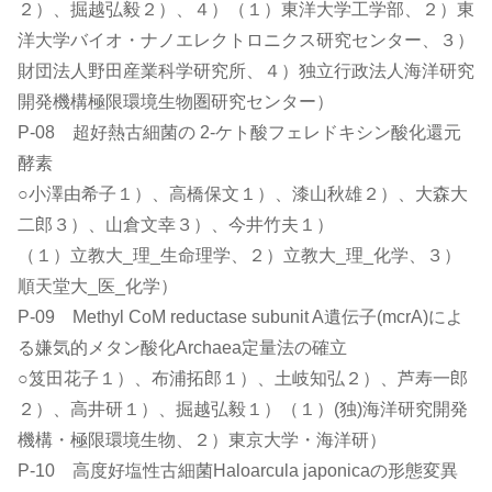
２）、掘越弘毅２）、４）（１）東洋大学工学部、２）東
洋大学バイオ・ナノエレクトロニクス研究センター、３）
財団法人野田産業科学研究所、４）独立行政法人海洋研究
開発機構極限環境生物圏研究センター）
P-08 超好熱古細菌の 2-ケト酸フェレドキシン酸化還元
酵素
○小澤由希子１）、高橋保文１）、漆山秋雄２）、大森大
二郎３）、山倉文幸３）、今井竹夫１）
（１）立教大_理_生命理学、２）立教大_理_化学、３）
順天堂大_医_化学）
P-09 Methyl CoM reductase subunit A遺伝子(mcrA)によ
る嫌気的メタン酸化Archaea定量法の確立
○笈田花子１）、布浦拓郎１）、土岐知弘２）、芦寿一郎
２）、高井研１）、掘越弘毅１）（１）(独)海洋研究開発
機構・極限環境生物、２）東京大学・海洋研）
P-10 高度好塩性古細菌Haloarcula japonicaの形態変異