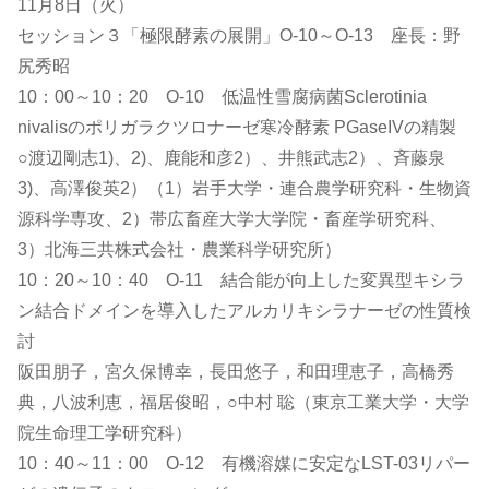
11月8日（火）
セッション３「極限酵素の展開」O-10～O-13 座長：野
尻秀昭
10：00～10：20 O-10 低温性雪腐病菌Sclerotinia
nivalisのポリガラクツロナーゼ寒冷酵素 PGaseIVの精製
○渡辺剛志1)、2)、鹿能和彦2）、井熊武志2）、斉藤泉
3)、高澤俊英2）（1）岩手大学・連合農学研究科・生物資
源科学専攻、2）帯広畜産大学大学院・畜産学研究科、
3）北海三共株式会社・農業科学研究所）
10：20～10：40 O-11 結合能が向上した変異型キシラ
ン結合ドメインを導入したアルカリキシラナーゼの性質検
討
阪田朋子，宮久保博幸，長田悠子，和田理恵子，高橋秀
典，八波利恵，福居俊昭，○中村 聡（東京工業大学・大学
院生命理工学研究科）
10：40～11：00 O-12 有機溶媒に安定なLST-03リパー