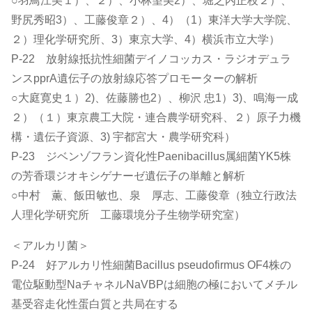
○羽鳥江美１）、２）、小林望美2）、堀之内正枝２）、
野尻秀昭3）、工藤俊章２）、4）（1）東洋大学大学院、
２）理化学研究所、3）東京大学、4）横浜市立大学）
P-22 放射線抵抗性細菌デイノコッカス・ラジオデュラ
ンスpprA遺伝子の放射線応答プロモーターの解析
○大庭寛史１）2)、佐藤勝也2）、柳沢 忠1）3)、鳴海一成
２）（１）東京農工大院・連合農学研究科、２）原子力機
構・遺伝子資源、3) 宇都宮大・農学研究科）
P-23 ジベンゾフラン資化性Paenibacillus属細菌YK5株
の芳香環ジオキシゲナーゼ遺伝子の単離と解析
○中村 薫、飯田敏也、泉 厚志、工藤俊章（独立行政法
人理化学研究所 工藤環境分子生物学研究室）
＜アルカリ菌＞
P-24 好アルカリ性細菌Bacillus pseudofirmus OF4株の
電位駆動型NaチャネルNaVBPは細胞の極においてメチル
基受容走化性蛋白質と共局在する