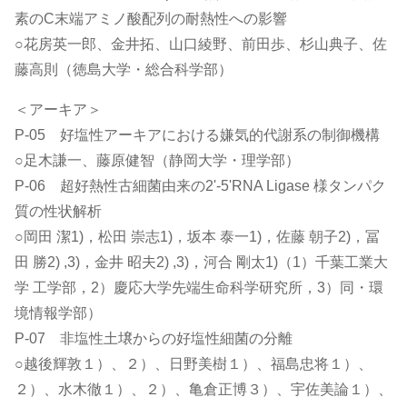
素のC末端アミノ酸配列の耐熱性への影響
○花房英一郎、金井拓、山口綾野、前田歩、杉山典子、佐
藤高則（徳島大学・総合科学部）
＜アーキア＞
P-05 好塩性アーキアにおける嫌気的代謝系の制御機構
○足木謙一、藤原健智（静岡大学・理学部）
P-06 超好熱性古細菌由来の2'-5'RNA Ligase 様タンパク
質の性状解析
○岡田 潔1)，松田 崇志1)，坂本 泰一1)，佐藤 朝子2)，冨
田 勝2) ,3)，金井 昭夫2) ,3)，河合 剛太1)（1）千葉工業大
学 工学部，2）慶応大学先端生命科学研究所，3）同・環
境情報学部）
P-07 非塩性土壌からの好塩性細菌の分離
○越後輝敦１）、２）、日野美樹１）、福島忠将１）、
２）、水木徹１）、２）、亀倉正博３）、宇佐美論１）、