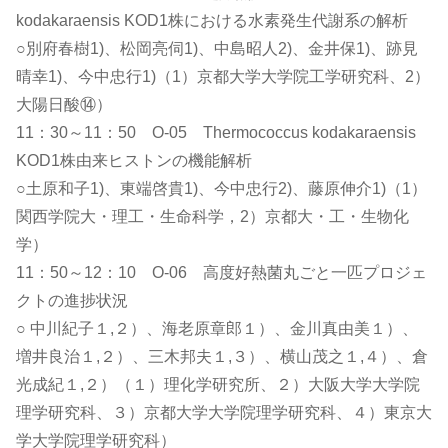
kodakaraensis KOD1株における水素発生代謝系の解析
○別府春樹1)、松岡亮伺1)、中島昭人2)、金井保1)、跡見
晴幸1)、今中忠行1)（1）京都大学大学院工学研究科、2）
大陽日酸⑭）
11：30～11：50 O-05 Thermococcus kodakaraensis
KOD1株由来ヒストンの機能解析
○土原和子1)、東端啓貴1)、今中忠行2)、藤原伸介1)（1）
関西学院大・理工・生命科学，2）京都大・工・生物化
学）
11：50～12：10 O-06 高度好熱菌丸ごと一匹プロジェ
クトの進捗状況
○ 中川紀子１,２）、海老原章郎１）、金川真由美１）、
増井良治１,２）、三木邦夫１,３）、横山茂之１,４）、倉
光成紀１,２）（１）理化学研究所、２）大阪大学大学院
理学研究科、３）京都大学大学院理学研究科、４）東京大
学大学院理学研究科）