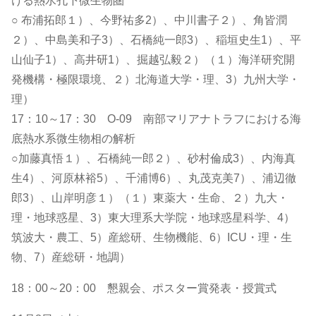
ける熱水孔下微生物圏
○ 布浦拓郎１）、今野祐多2）、中川書子２）、角皆潤
２）、中島美和子3）、石橋純一郎3）、稲垣史生1）、平
山仙子1）、高井研1）、掘越弘毅２）（１）海洋研究開
発機構・極限環境、２）北海道大学・理、3）九州大学・
理）
17：10～17：30 O-09 南部マリアナトラフにおける海
底熱水系微生物相の解析
○加藤真悟１）、石橋純一郎２）、砂村倫成3）、内海真
生4）、河原林裕5）、千浦博6）、丸茂克美7）、浦辺徹
郎3）、山岸明彦１）（１）東薬大・生命、２）九大・
理・地球惑星、3）東大理系大学院・地球惑星科学、4）
筑波大・農工、5）産総研、生物機能、6）ICU・理・生
物、7）産総研・地調）
18：00～20：00 懇親会、ポスター賞発表・授賞式