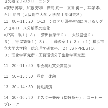
ゼの遺伝子のクローニング
○荻野 博康、加藤 芳和、廣島 真一、玄番 勇一、耳塚 孝、
石川 治男（大阪府立大学 大学院 工学研究科）
11：00～11：20 O-13 シロアリ原生生物におけるリグ
ノセルロース分解系の進化
○戸高 眠１）３）、斎田佳菜子２）、大熊盛也２）
３）、守屋繁春１）３）、工藤俊章１）３）（１）横浜市
立大学大学院・総合理学研究科、２）JST-PRESTO、
３）理化学研究所・工藤環境分子生物学研究室）
11：20～11：50 学会奨励賞受賞講演
11：50～13：30 昼食、休憩
13：30～14：30 特別講演
14：30～16：30 ポスター発表（偶数番号）、コーヒー
ブレーク