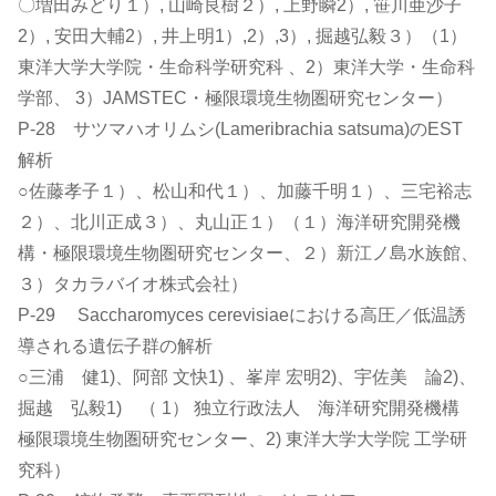
〇増田みどり１）, 山崎良樹２）, 上野瞬2）, 笹川亜沙子
2）, 安田大輔2）, 井上明1）,2）,3）, 掘越弘毅３）（1）
東洋大学大学院・生命科学研究科 、2）東洋大学・生命科
学部、 3）JAMSTEC・極限環境生物圏研究センター）
P-28 サツマハオリムシ(Lameribrachia satsuma)のEST
解析
○佐藤孝子１）、松山和代１）、加藤千明１）、三宅裕志
２）、北川正成３）、丸山正１）（１）海洋研究開発機
構・極限環境生物圏研究センター、２）新江ノ島水族館、
３）タカラバイオ株式会社）
P-29 Saccharomyces cerevisiaeにおける高圧／低温誘
導される遺伝子群の解析
○三浦 健1)、阿部 文快1) 、峯岸 宏明2)、宇佐美 論2)、
掘越 弘毅1) （ 1） 独立行政法人 海洋研究開発機構
極限環境生物圏研究センター、2) 東洋大学大学院 工学研
究科）