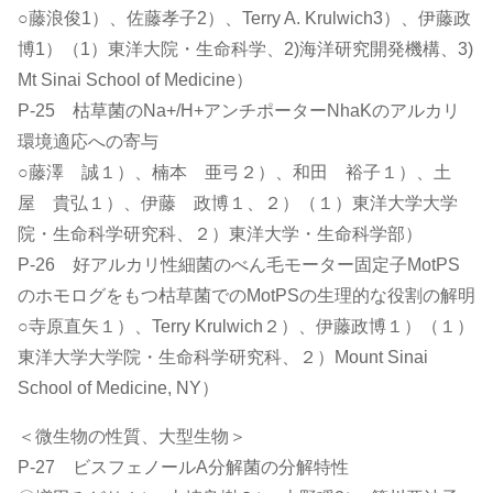
○藤浪俊1）、佐藤孝子2）、Terry A. Krulwich3）、伊藤政
博1）（1）東洋大院・生命科学、2)海洋研究開発機構、3)
Mt Sinai School of Medicine）
P-25 枯草菌のNa+/H+アンチポーターNhaKのアルカリ
環境適応への寄与
○藤澤 誠１）、楠本 亜弓２）、和田 裕子１）、土
屋 貴弘１）、伊藤 政博１、２）（１）東洋大学大学
院・生命科学研究科、２）東洋大学・生命科学部）
P-26 好アルカリ性細菌のべん毛モーター固定子MotPS
のホモログをもつ枯草菌でのMotPSの生理的な役割の解明
○寺原直矢１）、Terry Krulwich２）、伊藤政博１）（１）
東洋大学大学院・生命科学研究科、２）Mount Sinai
School of Medicine, NY）
＜微生物の性質、大型生物＞
P-27 ビスフェノールA分解菌の分解特性