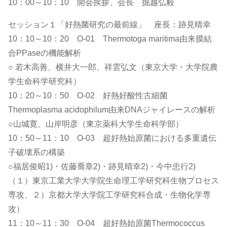
10：00～10：10 開会挨拶、会長 掘越弘毅
セッション１「好熱菌研究の最前線」 座長：跡見晴幸
10：10～10：20 O-01 Thermotoga maritima由来膜結
合PPaseの機能解析
○ 若木高善、横井大一郎、祥雲弘文（東京大学・大学院農
学生命科学研究科）
10：20～10：50 O-02 好熱好酸性古細菌
Thermoplasma acidophilum由来DNAジャイレースの解析
○山城寛、山岸明彦（東京薬科大学生命科学部）
10：50～11：10 O-03 超好熱始原菌における多重遺伝
子破壊系の構築
○福居俊昭1)・佐藤喬章2)・跡見晴幸2)・今中忠行2)
（１）東京工業大学大学院生命理工学研究科生物プロセス
専攻、２）京都大学大学院工学研究科合成・生物化学専
攻）
11：10～11：30 O-04 超好熱始原菌Thermococcus