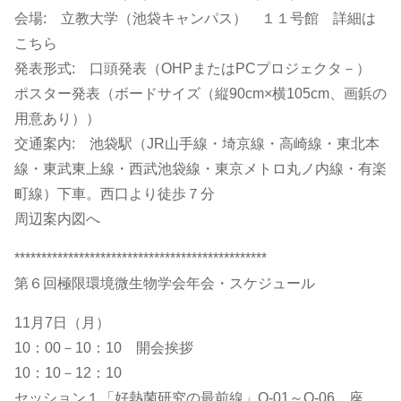
会場: 立教大学（池袋キャンパス） １１号館 詳細は
こちら
発表形式: 口頭発表（OHPまたはPCプロジェクタ－）
ポスター発表（ボードサイズ（縦90cm×横105cm、画鋲の
用意あり））
交通案内: 池袋駅（JR山手線・埼京線・高崎線・東北本
線・東武東上線・西武池袋線・東京メトロ丸ノ内線・有楽
町線）下車。西口より徒歩７分
周辺案内図へ
***********************************************
第６回極限環境微生物学会年会・スケジュール
11月7日（月）
10：00－10：10 開会挨拶
10：10－12：10
セッション１「好熱菌研究の最前線」O-01～O-06 座