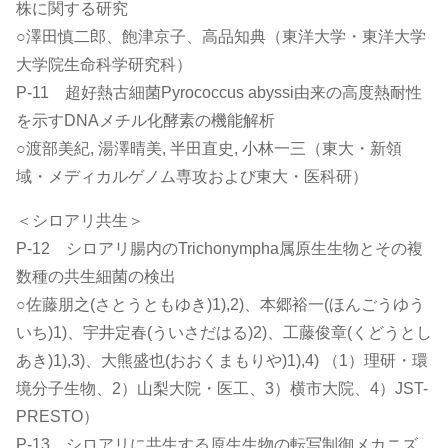
株に関する研究
○澤田慎二郎、飽津京子、高品知典（東洋大学・東洋大学
大学院生命科学研究科）
P-11 超好熱古細菌Pyrococcus abyssi由来の高度熱耐性
を示すDNAメチル化酵素の機能解析
○渡部美紀, 湯澤晴美, 半田直史, 小林一三（東大・新領
域・メディカルゲノム専攻および東大・医科研）
＜シロアリ共生＞
P-12 シロアリ腸内のTrichonympha属原生生物とその複
数種の共生細菌の検出
○佐藤朋之(さとうともゆき)1),2)、本郷裕一(ほんごうゆう
いち)1)、宇井定春(ういさだはる)2)、工藤俊章(くどうとし
あき)1),3)、大熊盛也(おおくまもりや)1),4) （1）理研・環
境分子生物、2）山梨大院・医工、3）横市大院、4）JST-
PRESTO）
P-13 シロアリに共生する原生生物の転写制御メカニズ