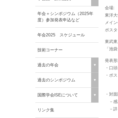
会場:
年会＋シンポジウム（2025年
東洋大
度）参加発表申込など
メイン
ポスタ
年会2025 スケジュール
東武東
「池袋
技術コーナー
発表形
過去の年会
・口頭
・ポス
過去のシンポジウム
（ポ
・対面
国際学会ISEについて
－感
－詳 
リンク集