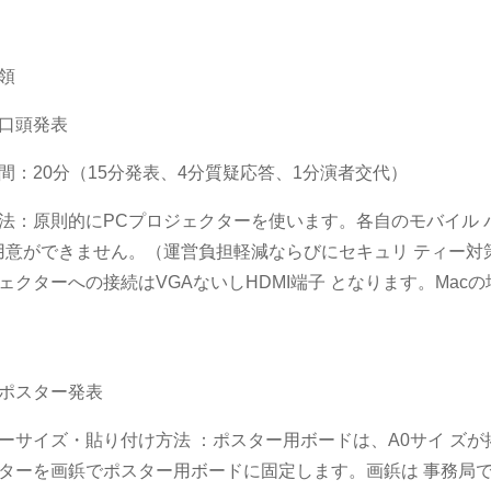
領
口頭発表
間：20分（15分発表、4分質疑応答、1分演者交代）
法：原則的にPCプロジェクターを使います。各自のモバイル
用意ができません。（運営負担軽減ならびにセキュリ ティー対
ェクターへの接続はVGAないしHDMI端子 となります。Ma
ポスター発表
ーサイズ・貼り付け方法 ：ポスター用ボードは、A0サイ ズ
ターを画鋲でポスター用ボードに固定します。画鋲は 事務局