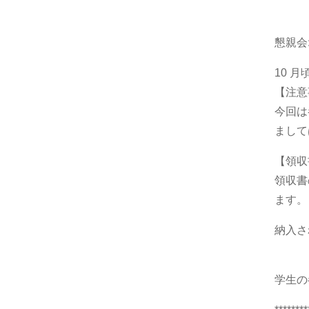
懇親会
10 
【注意
今回は
まして
【領収
領収書
ます。
納入さ
学生の