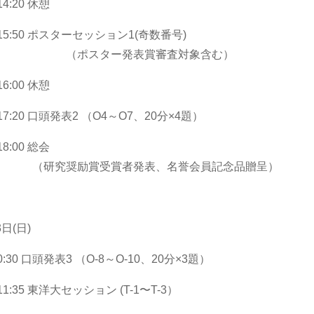
-14:20 休憩
0-15:50 ポスターセッション1(奇数番号)
ポスター発表賞審査対象含む）
-16:00 休憩
0-17:20 口頭発表2 （O4～O7、20分×4題）
-18:00 総会
究奨励賞受賞者発表、名誉会員記念品贈呈）
3日(日)
-10:30 口頭発表3 （O-8～O-10、20分×3題）
0-11:35 東洋大セッション (T-1〜T-3）