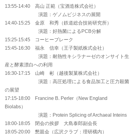
13:55-14:40 高山 正範（宝酒造株式会社）
演題：ゲノムビジネスの展開
14:40-15:25 金原 和秀（鉄道総合技術研究所）
演題：好熱菌によるPCB分解
15:25-15:45 コーヒーブレーク
15:45-16:30 福永 信幸（王子製紙株式会社）
演題：耐熱性キシラナーゼのオンサイト生
産と酵素漂白への利用
16:30-17:15 山崎 彬（越後製菓株式会社）
演題：高圧処理による食品加工と圧力殺菌
の展望
17:15-18:00 Francine B. Perler（New England
Biolabs）
演題：Protein Splicing of Archaeal Inteins
18:00-18:05 閉会の挨拶 大島泰郎副会長
18:05-20:00 懇親会（広沢クラブ：理研構内）