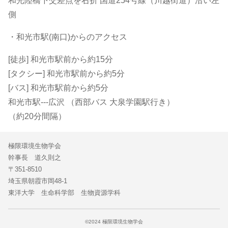
和光陸橋下交差点を右折 国道254号線（川越街道）沿い左
側
・和光市駅(南口)からのアクセス
[徒歩] 和光市駅前から約15分
[タクシー] 和光市駅前から約5分
[バス] 和光市駅前から約5分
和光市駅---広沢 （西部バス 大泉学園駅行き）
（約20分間隔）
極限環境生物学会
幹事長 道久則之
〒351-8510
埼玉県朝霞市岡48-1
東洋大学 生命科学部 生物資源学科
©2024 極限環境生物学会