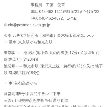
事務局 工藤 俊章
電話 048-462-1111内線5721または5722
FAX 048-462-4672、E-mail
tkudo@postman.riken.go.jp
会場：理化学研究所（和光市）鈴木梅太郎記念ホ−ル
・[電車] 東京駅から和光市駅
東京駅 ----- 池袋駅 (地下鉄 丸の内線(約17分) 又は JR山手
線(内回り) (約23分))
池袋駅 ----- 和光市駅 (東武東上線・急行(約12分) 又は 地下
鉄 有楽町線(約19分))
・[車] 首都高速から
首都高速5号線 高島平ランプ下車
三園2丁目交差点を左折 笹目通り直進